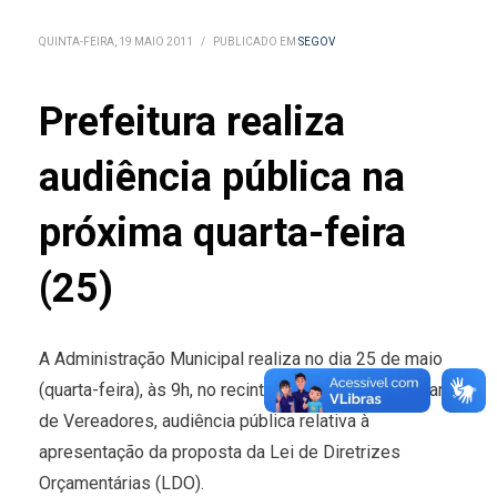
QUINTA-FEIRA, 19 MAIO 2011
/
PUBLICADO EM
SEGOV
Prefeitura realiza
audiência pública na
próxima quarta-feira
(25)
A Administração Municipal realiza no dia 25 de maio
(quarta-feira), às 9h, no recinto do Plenário da Câmara
de Vereadores, audiência pública relativa à
apresentação da proposta da Lei de Diretrizes
Orçamentárias (LDO).