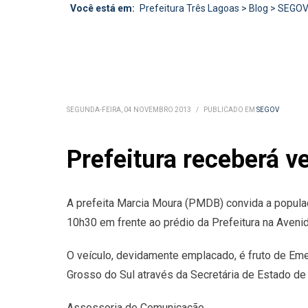
Você está em:
Prefeitura Três Lagoas
>
Blog
>
SEGO
SEGUNDA-FEIRA, 04 NOVEMBRO 2013
/
PUBLICADO EM
SEGOV
Prefeitura receberá v
A prefeita Marcia Moura (PMDB) convida a populaç
10h30 em frente ao prédio da Prefeitura na Avenid
O veículo, devidamente emplacado, é fruto de Em
Grosso do Sul através da Secretária de Estado de
Assessoria de Comunicação