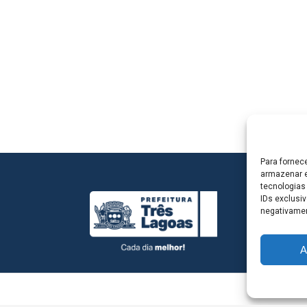
Para fornec
armazenar e
tecnologias
IDs exclusiv
negativamen
A