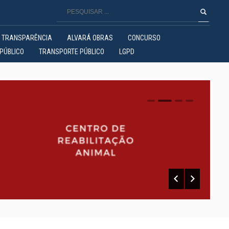
TRANSPARÊNCIA
ALVARÁ OBRAS
CONCURSO
PÚBLICO
TRANSPORTE PÚBLICO
LGPD
0
1
2
3