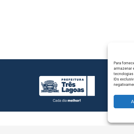
Para fornec
armazenar e
tecnologias
IDs exclusiv
negativamen
A