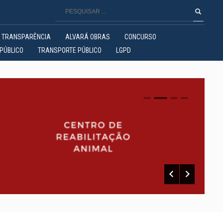
TRANSPARÊNCIA
ALVARÁ OBRAS
CONCURSO
PÚBLICO
TRANSPORTE PÚBLICO
LGPD
0
1
2
3