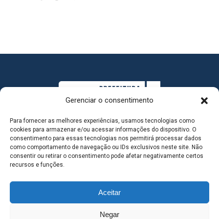
Gerenciar o consentimento
Para fornecer as melhores experiências, usamos tecnologias como
cookies para armazenar e/ou acessar informações do dispositivo. O
consentimento para essas tecnologias nos permitirá processar dados
como comportamento de navegação ou IDs exclusivos neste site. Não
consentir ou retirar o consentimento pode afetar negativamente certos
MAPA DO SITE
recursos e funções.
Aceitar
SEDE DO ADMINISTRATIVO MUNICIPAL - Avenida
Negar