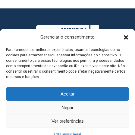
Gerenciar o consentimento
Para fornecer as melhores experiências, usamos tecnologias como
cookies para armazenar e/ou acessar informações do dispositivo. O
consentimento para essas tecnologias nos permitirá processar dados
como comportamento de navegação ou IDs exclusivos neste site. Não
consentir ou retirar o consentimento pode afetar negativamente certos
MAPA DO SITE
recursos e funções.
Aceitar
SEDE DO ADMINISTRATIVO MUNICIPAL - Avenida
Negar
Antônio Trajano, nº 30 - centro - Três Lagoas MS |
Ver preferências
Contato: 67 98139-3237
LGPD
Aviso legal