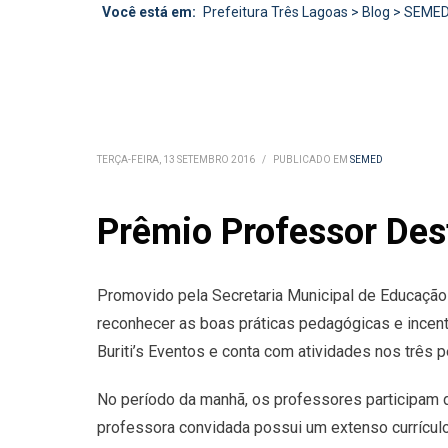
Você está em:
Prefeitura Três Lagoas
>
Blog
>
SEME
TERÇA-FEIRA, 13 SETEMBRO 2016
/
PUBLICADO EM
SEMED
Prêmio Professor Dest
Promovido pela Secretaria Municipal de Educação
reconhecer as boas práticas pedagógicas e incent
Buriti’s Eventos e conta com atividades nos três 
No período da manhã, os professores participam d
professora convidada possui um extenso currículo