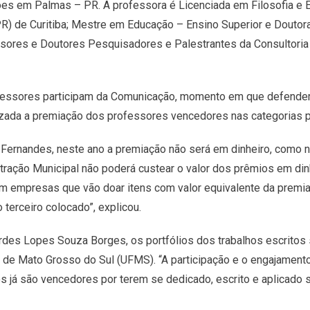
ões em Palmas – PR. A professora é Licenciada em Filosofia e E
FPR) de Curitiba; Mestre em Educação – Ensino Superior e Dou
res e Doutores Pesquisadores e Palestrantes da Consultoria E
ofessores participam da Comunicação, momento em que defendem
lizada a premiação dos professores vencedores nas categorias pr
 Fernandes, neste ano a premiação não será em dinheiro, como
istração Municipal não poderá custear o valor dos prêmios em din
 empresas que vão doar itens com valor equivalente da premiaç
o terceiro colocado”, explicou.
rdes Lopes Souza Borges, os portfólios dos trabalhos escritos
 de Mato Grosso do Sul (UFMS). “A participação e o engajament
já são vencedores por terem se dedicado, escrito e aplicado se