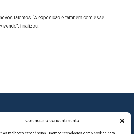
 novos talentos. “A exposição é também com esse
ivendo”, finalizou.
Gerenciar o consentimento
er as melhores experiências, usamos tecnologias como cookies para