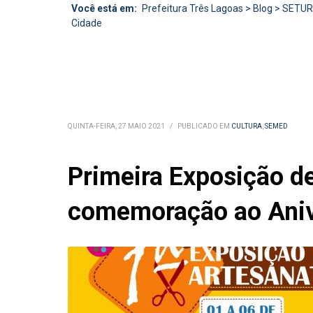
Você está em:
Prefeitura Três Lagoas
>
Blog
>
SETU
Cidade
QUINTA-FEIRA, 27 MAIO 2021
/
PUBLICADO EM
CULTURA
,
SEMED
Primeira Exposição d
comemoração ao Aniv