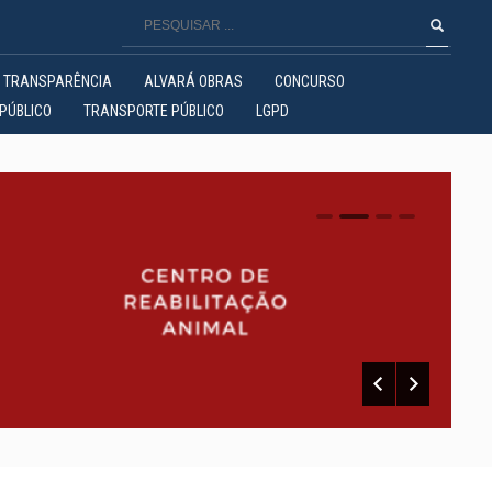
TRANSPARÊNCIA
ALVARÁ OBRAS
CONCURSO
PÚBLICO
TRANSPORTE PÚBLICO
LGPD
0
1
2
3