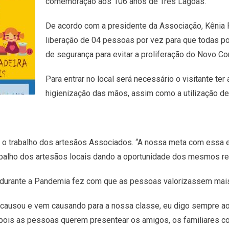
comemoração aos 106 anos de Três Lagoas.
De acordo com a presidente da Associação, Kênia Fa
liberação de 04 pessoas por vez para que todas p
de segurança para evitar a proliferação do Novo Co
Para entrar no local será necessário o visitante ter
higienização das mãos, assim como a utilização d
r o trabalho dos artesãos Associados. “A nossa meta com essa ex
abalho dos artesãos locais dando a oportunidade dos mesmos 
to durante a Pandemia fez com que as pessoas valorizassem mais
a causou e vem causando para a nossa classe, eu digo sempr
 pois as pessoas querem presentear os amigos, os familiares co