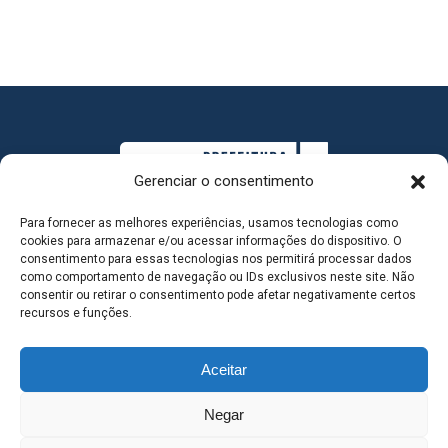
Gerenciar o consentimento
Para fornecer as melhores experiências, usamos tecnologias como
cookies para armazenar e/ou acessar informações do dispositivo. O
consentimento para essas tecnologias nos permitirá processar dados
como comportamento de navegação ou IDs exclusivos neste site. Não
consentir ou retirar o consentimento pode afetar negativamente certos
MAPA DO SITE
recursos e funções.
Aceitar
SEDE DO ADMINISTRATIVO MUNICIPAL - Avenida
Negar
Antônio Trajano, nº 30 - centro - Três Lagoas MS |