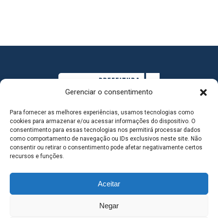
Gerenciar o consentimento
Para fornecer as melhores experiências, usamos tecnologias como
cookies para armazenar e/ou acessar informações do dispositivo. O
consentimento para essas tecnologias nos permitirá processar dados
como comportamento de navegação ou IDs exclusivos neste site. Não
consentir ou retirar o consentimento pode afetar negativamente certos
MAPA DO SITE
recursos e funções.
Aceitar
SEDE DO ADMINISTRATIVO MUNICIPAL - Avenida
Negar