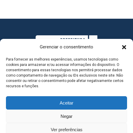
Gerenciar o consentimento
Para fornecer as melhores experiências, usamos tecnologias como
cookies para armazenar e/ou acessar informações do dispositivo. O
consentimento para essas tecnologias nos permitirá processar dados
como comportamento de navegação ou IDs exclusivos neste site. Não
consentir ou retirar o consentimento pode afetar negativamente certos
MAPA DO SITE
recursos e funções.
Aceitar
SEDE DO ADMINISTRATIVO MUNICIPAL - Avenida
Negar
Antônio Trajano, nº 30 - centro - Três Lagoas MS |
Ver preferências