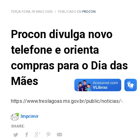
TERÇA-FEIRA, 09 MAIO 2006
/
PUBLICADO EM
PROCON
Procon divulga novo
telefone e orienta
compras para o Dia das
Mães
https://www.treslagoas.ms.gov.br/public/noticias/-.
Imprimir