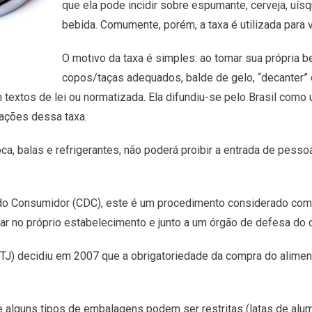
que ela pode incidir sobre espumante, cerveja, uísqu
bebida. Comumente, porém, a taxa é utilizada para
O motivo da taxa é simples: ao tomar sua própria be
copos/taças adequados, balde de gelo, “decanter” 
m textos de lei ou normatizada. Ela difundiu-se pelo Brasil com
iações dessa taxa.
ca, balas e refrigerantes, não poderá proibir a entrada de pess
o Consumidor (CDC), este é um procedimento considerado como 
ar no próprio estabelecimento e junto a um órgão de defesa d
STJ) decidiu em 2007 que a obrigatoriedade da compra do alimen
e alguns tipos de embalagens podem ser restritas (latas de alum