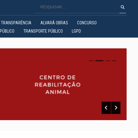
TRANSPARÊNCIA
ALVARÁ OBRAS
CONCURSO
PÚBLICO
TRANSPORTE PÚBLICO
LGPD
0
1
2
3