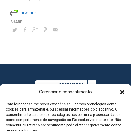
Imprimir
Gerenciar o consentimento
Para fornecer as melhores experiências, usamos tecnologias como
cookies para armazenar e/ou acessar informações do dispositivo. O
consentimento para essas tecnologias nos permitirá processar dados
como comportamento de navegação ou IDs exclusivos neste site. Não
consentir ou retirar o consentimento pode afetar negativamente certos
MAPA DO SITE
recursos e funções.