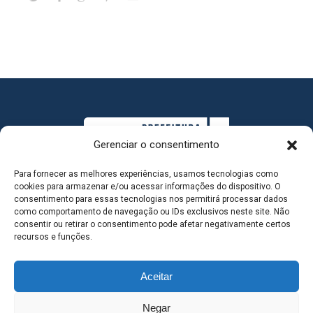
Gerenciar o consentimento
Para fornecer as melhores experiências, usamos tecnologias como
cookies para armazenar e/ou acessar informações do dispositivo. O
consentimento para essas tecnologias nos permitirá processar dados
como comportamento de navegação ou IDs exclusivos neste site. Não
consentir ou retirar o consentimento pode afetar negativamente certos
MAPA DO SITE
recursos e funções.
Aceitar
SEDE DO ADMINISTRATIVO MUNICIPAL - Avenida
Negar