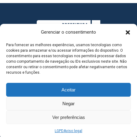
Gerenciar o consentimento
Para fornecer as melhores experiências, usamos tecnologias como
cookies para armazenar e/ou acessar informações do dispositivo. O
consentimento para essas tecnologias nos permitirá processar dados
como comportamento de navegação ou IDs exclusivos neste site. Não
consentir ou retirar o consentimento pode afetar negativamente certos
MAPA DO SITE
recursos e funções.
Aceitar
SEDE DO ADMINISTRATIVO MUNICIPAL - Avenida
Negar
Antônio Trajano, nº 30 - centro - Três Lagoas MS |
Ver preferências
Contato: 67 98139-3237
LGPD
Aviso legal