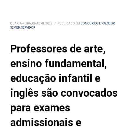
QUARTA-FEIRA, 06 ABRIL 2022
/
PUBLICADO EM
CONCURSOS E PSS
,
SEGP
,
SEMED
,
SERVIDOR
Professores de arte,
ensino fundamental,
educação infantil e
inglês são convocados
para exames
admissionais e