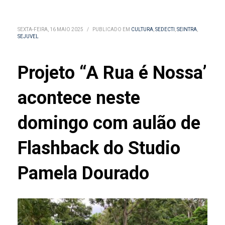
SEXTA-FEIRA, 16 MAIO 2025
/
PUBLICADO EM
CULTURA
,
SEDECTI
,
SEINTRA
,
SEJUVEL
Projeto “A Rua é Nossa’
acontece neste
domingo com aulão de
Flashback do Studio
Pamela Dourado