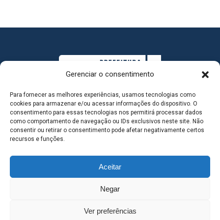
Gerenciar o consentimento
Para fornecer as melhores experiências, usamos tecnologias como
cookies para armazenar e/ou acessar informações do dispositivo. O
consentimento para essas tecnologias nos permitirá processar dados
como comportamento de navegação ou IDs exclusivos neste site. Não
consentir ou retirar o consentimento pode afetar negativamente certos
MAPA DO SITE
recursos e funções.
Aceitar
SEDE DO ADMINISTRATIVO MUNICIPAL - Avenida
Negar
Antônio Trajano, nº 30 - centro - Três Lagoas MS |
Ver preferências
Contato: 67 98139-3237