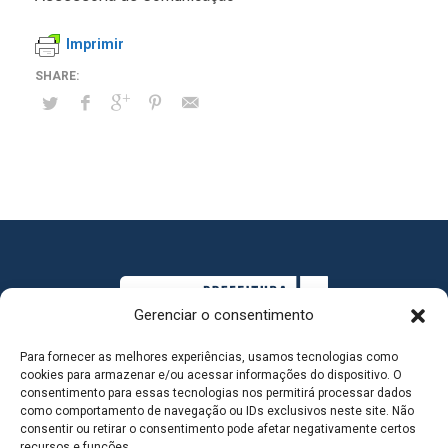
Imprimir
Gerenciar o consentimento
Para fornecer as melhores experiências, usamos tecnologias como
cookies para armazenar e/ou acessar informações do dispositivo. O
consentimento para essas tecnologias nos permitirá processar dados
como comportamento de navegação ou IDs exclusivos neste site. Não
consentir ou retirar o consentimento pode afetar negativamente certos
MAPA DO SITE
recursos e funções.