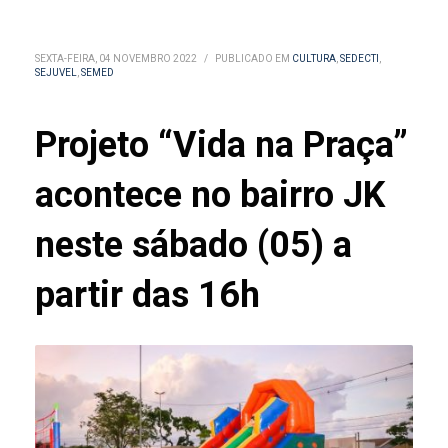
SEXTA-FEIRA, 04 NOVEMBRO 2022
/
PUBLICADO EM
CULTURA
,
SEDECTI
,
SEJUVEL
,
SEMED
Projeto “Vida na Praça”
acontece no bairro JK
neste sábado (05) a
partir das 16h