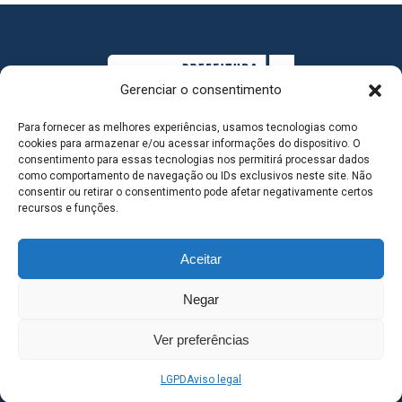
Gerenciar o consentimento
Para fornecer as melhores experiências, usamos tecnologias como
cookies para armazenar e/ou acessar informações do dispositivo. O
consentimento para essas tecnologias nos permitirá processar dados
como comportamento de navegação ou IDs exclusivos neste site. Não
consentir ou retirar o consentimento pode afetar negativamente certos
MAPA DO SITE
recursos e funções.
Aceitar
SEDE DO ADMINISTRATIVO MUNICIPAL - Avenida
Negar
Antônio Trajano, nº 30 - centro - Três Lagoas MS |
Ver preferências
Contato: 67 98139-3237
LGPD
Aviso legal