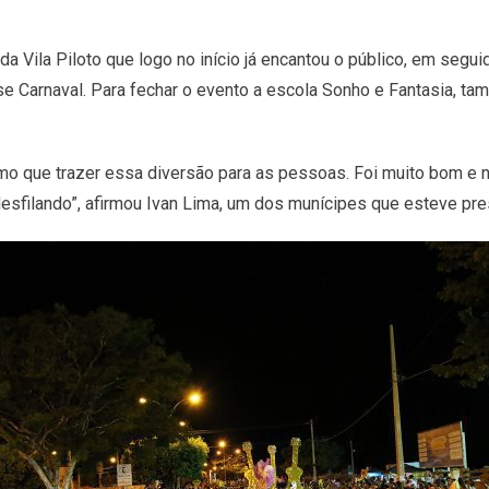
a Vila Piloto que logo no início já encantou o público, em seguid
sse Carnaval. Para fechar o evento a escola Sonho e Fantasia, t
smo que trazer essa diversão para as pessoas. Foi muito bom e
desfilando”, afirmou Ivan Lima, um dos munícipes que esteve pre