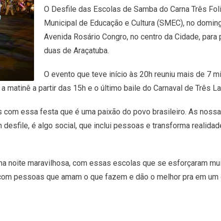
O Desfile das Escolas de Samba do Carna Três Folia,
Municipal de Educação e Cultura (SMEC), no doming
Avenida Rosário Congro, no centro da Cidade, para 
duas de Araçatuba.
O evento que teve início às 20h reuniu mais de 7 m
a matinê a partir das 15h e o último baile do Carnaval de Três La
s com essa festa que é uma paixão do povo brasileiro. As noss
desfile, é algo social, que inclui pessoas e transforma realidad
Uma noite maravilhosa, com essas escolas que se esforçaram mui
a com pessoas que amam o que fazem e dão o melhor pra em um