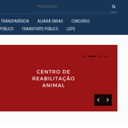
TRANSPARÊNCIA
ALVARÁ OBRAS
CONCURSO
PÚBLICO
TRANSPORTE PÚBLICO
LGPD
0
1
2
3