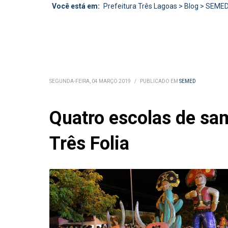
Você está em:
Prefeitura Três Lagoas
>
Blog
>
SEME
SEGUNDA-FEIRA, 04 MARÇO 2019
/
PUBLICADO EM
SEMED
Quatro escolas de sa
Três Folia