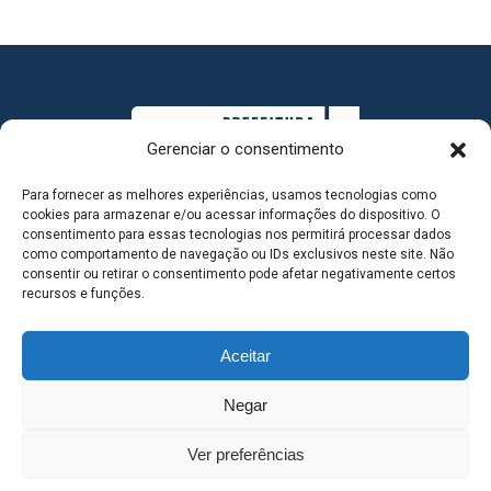
Gerenciar o consentimento
Para fornecer as melhores experiências, usamos tecnologias como
cookies para armazenar e/ou acessar informações do dispositivo. O
consentimento para essas tecnologias nos permitirá processar dados
como comportamento de navegação ou IDs exclusivos neste site. Não
consentir ou retirar o consentimento pode afetar negativamente certos
MAPA DO SITE
recursos e funções.
Aceitar
SEDE DO ADMINISTRATIVO MUNICIPAL - Avenida
Negar
Antônio Trajano, nº 30 - centro - Três Lagoas MS |
Ver preferências
Contato: 67 98139-3237