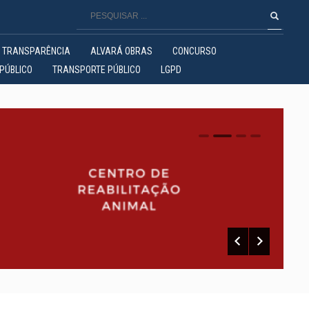
TRANSPARÊNCIA
ALVARÁ OBRAS
CONCURSO
PÚBLICO
TRANSPORTE PÚBLICO
LGPD
0
1
2
3