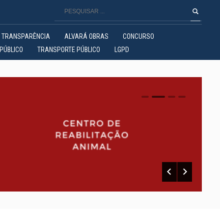
TRANSPARÊNCIA
ALVARÁ OBRAS
CONCURSO
PÚBLICO
TRANSPORTE PÚBLICO
LGPD
0
1
2
3