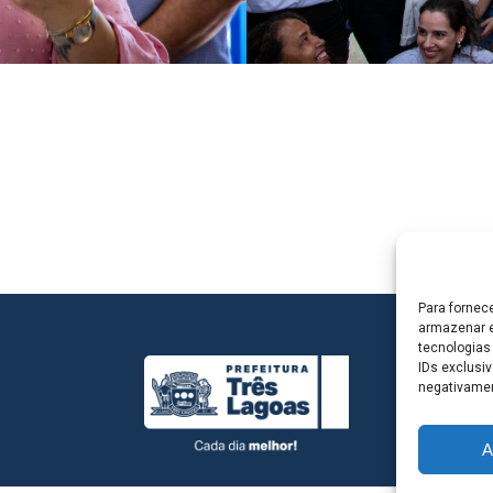
Para fornec
armazenar e
tecnologias
IDs exclusiv
negativamen
A