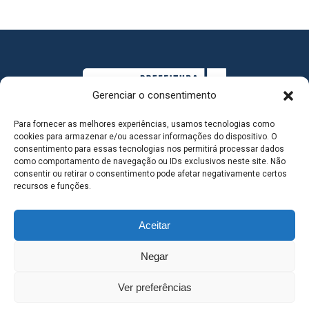
Gerenciar o consentimento
Para fornecer as melhores experiências, usamos tecnologias como
cookies para armazenar e/ou acessar informações do dispositivo. O
consentimento para essas tecnologias nos permitirá processar dados
como comportamento de navegação ou IDs exclusivos neste site. Não
consentir ou retirar o consentimento pode afetar negativamente certos
MAPA DO SITE
recursos e funções.
Aceitar
SEDE DO ADMINISTRATIVO MUNICIPAL - Avenida
Negar
Antônio Trajano, nº 30 - centro - Três Lagoas MS |
Ver preferências
Contato: 67 98139-3237