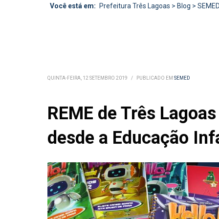
Você está em:
Prefeitura Três Lagoas
>
Blog
>
SEME
QUINTA-FEIRA, 12 SETEMBRO 2019
/
PUBLICADO EM
SEMED
REME de Três Lagoas v
desde a Educação Infa