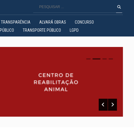
TRANSPARÊNCIA
ALVARÁ OBRAS
CONCURSO
PÚBLICO
TRANSPORTE PÚBLICO
LGPD
0
1
2
3