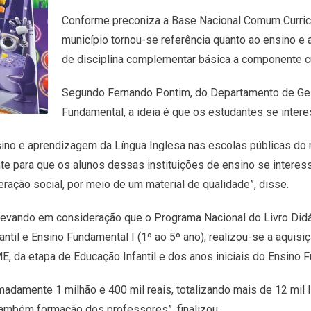
Conforme preconiza a Base Nacional Comum Curric
município tornou-se referência quanto ao ensino 
de disciplina complementar básica a componente cu
Segundo Fernando Pontim, do Departamento de Ge
Fundamental, a ideia é que os estudantes se inter
nsino e aprendizagem da Língua Inglesa nas escolas públicas do 
te para que os alunos dessas instituições de ensino se intere
ração social, por meio de um material de qualidade”, disse.
 levando em consideração que o Programa Nacional do Livro Di
ntil e Ensino Fundamental I (1º ao 5º ano), realizou-se a aquisiç
 da etapa de Educação Infantil e dos anos iniciais do Ensino 
adamente 1 milhão e 400 mil reais, totalizando mais de 12 mil li
também formação dos professores”, finalizou.