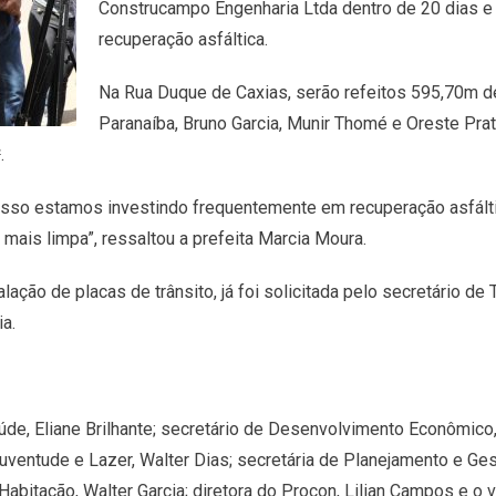
Construcampo Engenharia Ltda dentro de 20 dias 
recuperação asfáltica.
Na Rua Duque de Caxias, serão refeitos 595,70m de
Paranaíba, Bruno Garcia, Munir Thomé e Oreste Pr
.
isso estamos investindo frequentemente em recuperação asfáltic
mais limpa”, ressaltou a prefeita Marcia Moura.
talação de placas de trânsito, já foi solicitada pelo secretário de 
ia.
úde, Eliane Brilhante; secretário de Desenvolvimento Econômico,
 Juventude e Lazer, Walter Dias; secretária de Planejamento e Ges
 e Habitação, Walter Garcia; diretora do Procon, Lilian Campos e