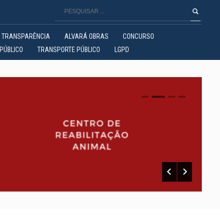
TRANSPARÊNCIA
ALVARÁ OBRAS
CONCURSO
PÚBLICO
TRANSPORTE PÚBLICO
LGPD
0
1
2
3