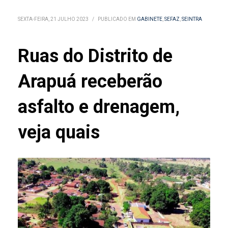
SEXTA-FEIRA, 21 JULHO 2023
/
PUBLICADO EM
GABINETE
,
SEFAZ
,
SEINTRA
Ruas do Distrito de
Arapuá receberão
asfalto e drenagem,
veja quais