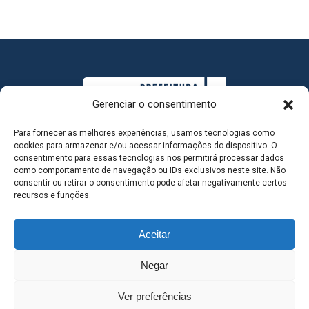
Gerenciar o consentimento
Para fornecer as melhores experiências, usamos tecnologias como
cookies para armazenar e/ou acessar informações do dispositivo. O
consentimento para essas tecnologias nos permitirá processar dados
como comportamento de navegação ou IDs exclusivos neste site. Não
consentir ou retirar o consentimento pode afetar negativamente certos
MAPA DO SITE
recursos e funções.
Aceitar
SEDE DO ADMINISTRATIVO MUNICIPAL - Avenida
Negar
Antônio Trajano, nº 30 - centro - Três Lagoas MS |
Ver preferências
Contato: 67 98139-3237