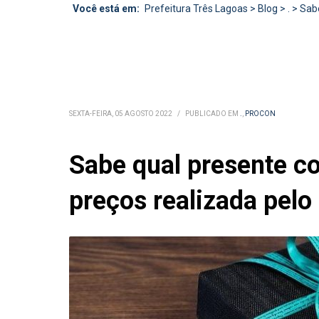
Você está em:
Prefeitura Três Lagoas
>
Blog
>
.
>
Sabe
SEXTA-FEIRA, 05 AGOSTO 2022
/
PUBLICADO EM
.
,
PROCON
Sabe qual presente co
preços realizada pel