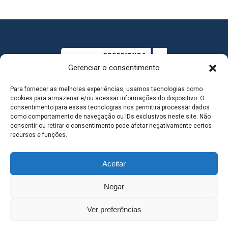
Gerenciar o consentimento
Para fornecer as melhores experiências, usamos tecnologias como
cookies para armazenar e/ou acessar informações do dispositivo. O
consentimento para essas tecnologias nos permitirá processar dados
como comportamento de navegação ou IDs exclusivos neste site. Não
consentir ou retirar o consentimento pode afetar negativamente certos
MAPA DO SITE
recursos e funções.
Aceitar
SEDE DO ADMINISTRATIVO MUNICIPAL - Avenida
Negar
Antônio Trajano, nº 30 - centro - Três Lagoas MS |
Ver preferências
Contato: 67 98139-3237