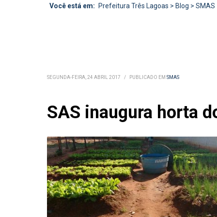
Você está em:
Prefeitura Três Lagoas
>
Blog
>
SMAS
SEGUNDA-FEIRA, 24 ABRIL 2017
/
PUBLICADO EM
SMAS
SAS inaugura horta d