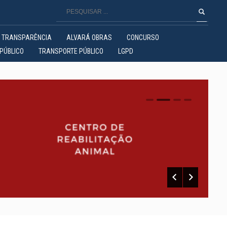
TRANSPARÊNCIA
ALVARÁ OBRAS
CONCURSO
PÚBLICO
TRANSPORTE PÚBLICO
LGPD
0
1
2
3