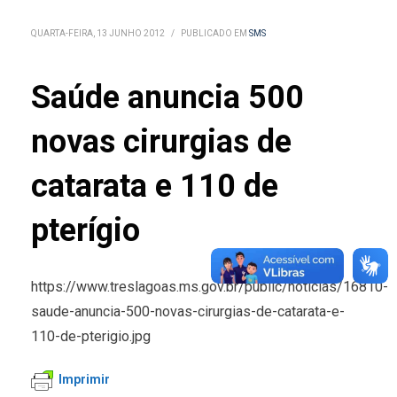
QUARTA-FEIRA, 13 JUNHO 2012
/
PUBLICADO EM
SMS
Saúde anuncia 500
novas cirurgias de
catarata e 110 de
pterígio
https://www.treslagoas.ms.gov.br/public/noticias/16810-
saude-anuncia-500-novas-cirurgias-de-catarata-e-
110-de-pterigio.jpg
Imprimir