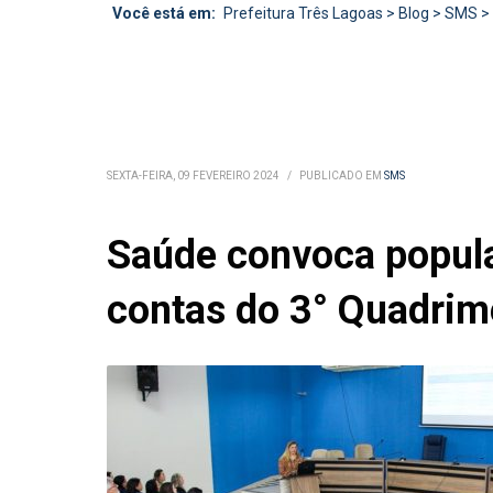
Você está em:
Prefeitura Três Lagoas
>
Blog
>
SMS
>
SEXTA-FEIRA, 09 FEVEREIRO 2024
/
PUBLICADO EM
SMS
Saúde convoca popula
contas do 3° Quadrim