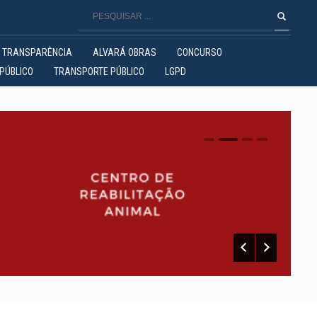
TRANSPARÊNCIA
ALVARÁ OBRAS
CONCURSO
PÚBLICO
TRANSPORTE PÚBLICO
LGPD
0
1
2
3