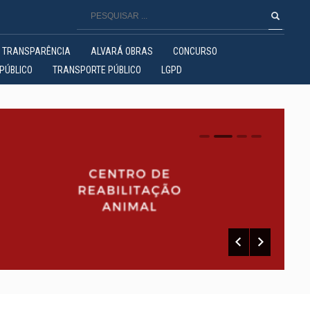
TRANSPARÊNCIA
ALVARÁ OBRAS
CONCURSO
PÚBLICO
TRANSPORTE PÚBLICO
LGPD
0
1
2
3