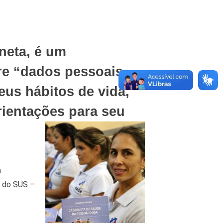
neta, é um
re “dados pessoais,
eus hábitos de vida,
rientações para seu
a
o do SUS –