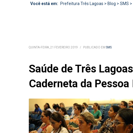
Você está em:
Prefeitura Três Lagoas
>
Blog
>
SMS
>
QUINTA-FEIRA, 21 FEVEREIRO 2019
/
PUBLICADO EM
SMS
Saúde de Três Lagoas 
Caderneta da Pessoa 