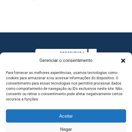
Gerenciar o consentimento
Para fornecer as melhores experiências, usamos tecnologias como
cookies para armazenar e/ou acessar informações do dispositivo. O
consentimento para essas tecnologias nos permitirá processar dados
como comportamento de navegação ou IDs exclusivos neste site. Não
consentir ou retirar o consentimento pode afetar negativamente certos
MAPA DO SITE
recursos e funções.
Aceitar
SEDE DO ADMINISTRATIVO MUNICIPAL - Avenida
Negar