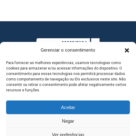
Gerenciar o consentimento
Para fornecer as melhores experiências, usamos tecnologias como
cookies para armazenar e/ou acessar informações do dispositivo. O
consentimento para essas tecnologias nos permitirá processar dados
como comportamento de navegação ou IDs exclusivos neste site. Não
consentir ou retirar o consentimento pode afetar negativamente certos
MAPA DO SITE
recursos e funções.
Aceitar
SEDE DO ADMINISTRATIVO MUNICIPAL - Avenida
Negar
Antônio Trajano, nº 30 - centro - Três Lagoas MS |
Ver preferências