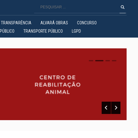
TRANSPARÊNCIA
ALVARÁ OBRAS
CONCURSO
PÚBLICO
TRANSPORTE PÚBLICO
LGPD
0
1
2
3