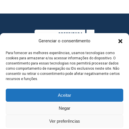
Gerenciar o consentimento
Para fornecer as melhores experiências, usamos tecnologias como
cookies para armazenar e/ou acessar informações do dispositivo. O
consentimento para essas tecnologias nos permitirá processar dados
como comportamento de navegação ou IDs exclusivos neste site. Não
consentir ou retirar o consentimento pode afetar negativamente certos
MAPA DO SITE
recursos e funções.
Aceitar
SEDE DO ADMINISTRATIVO MUNICIPAL - Avenida
Negar
Antônio Trajano, nº 30 - centro - Três Lagoas MS |
Ver preferências
Contato: 67 98139-3237