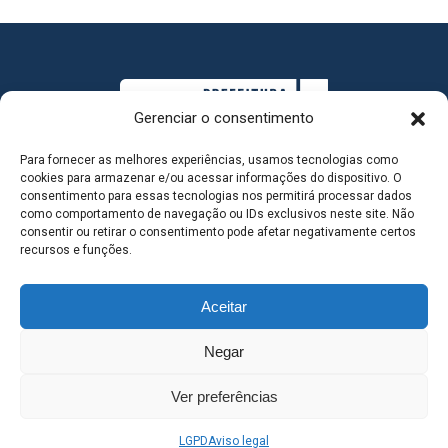
Gerenciar o consentimento
Para fornecer as melhores experiências, usamos tecnologias como
cookies para armazenar e/ou acessar informações do dispositivo. O
consentimento para essas tecnologias nos permitirá processar dados
como comportamento de navegação ou IDs exclusivos neste site. Não
consentir ou retirar o consentimento pode afetar negativamente certos
MAPA DO SITE
recursos e funções.
Aceitar
SEDE DO ADMINISTRATIVO MUNICIPAL - Avenida
Negar
Antônio Trajano, nº 30 - centro - Três Lagoas MS |
Ver preferências
Contato: 67 98139-3237
LGPD
Aviso legal