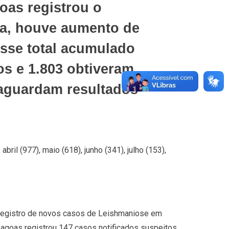
oas registrou o
ja, houve aumento de
esse total acumulado
os e 1.803 obtiveram
a aguardam resultados
ril (977), maio (618), junho (341), julho (153),
registro de novos casos de Leishmaniose em
Lagoas registrou 147 casos notificados suspeitos