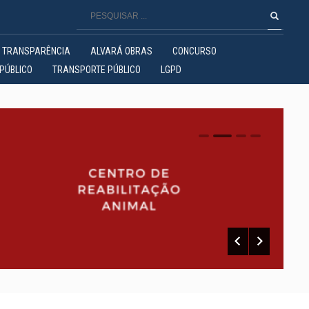
TRANSPARÊNCIA
ALVARÁ OBRAS
CONCURSO
PÚBLICO
TRANSPORTE PÚBLICO
LGPD
0
1
2
3