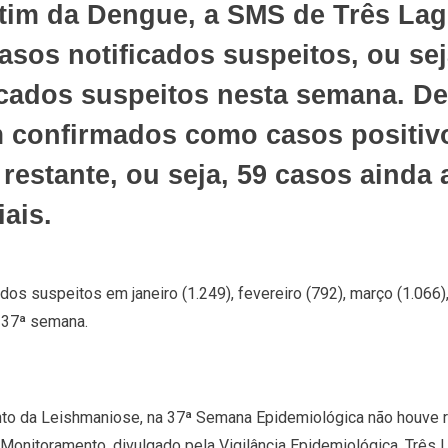
im da Dengue, a SMS de Três Lag
asos notificados suspeitos, ou se
icados suspeitos nesta semana. D
am confirmados como casos positiv
 restante, ou seja, 59 casos aind
ais.
s suspeitos em janeiro (1.249), fevereiro (792), março (1.066), ab
o 37ª semana.
to da Leishmaniose, na 37ª Semana Epidemiológica não houve 
Monitoramento, divulgado pela Vigilância Epidemiológica, Três 