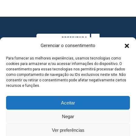
Gerenciar o consentimento
Para fornecer as melhores experiências, usamos tecnologias como
cookies para armazenar e/ou acessar informações do dispositivo. O
consentimento para essas tecnologias nos permitirá processar dados
como comportamento de navegação ou IDs exclusivos neste site. Não
consentir ou retirar o consentimento pode afetar negativamente certos
MAPA DO SITE
recursos e funções.
Aceitar
SEDE DO ADMINISTRATIVO MUNICIPAL - Avenida
Negar
Antônio Trajano, nº 30 - centro - Três Lagoas MS |
Ver preferências
Contato: 67 98139-3237