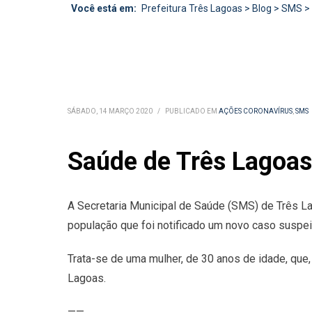
Você está em:
Prefeitura Três Lagoas
>
Blog
>
SMS
>
SÁBADO, 14 MARÇO 2020
/
PUBLICADO EM
AÇÕES CORONAVÍRUS
,
SMS
Saúde de Três Lagoas 
A Secretaria Municipal de Saúde (SMS) de Três La
população que foi notificado um novo caso suspei
Trata-se de uma mulher, de 30 anos de idade, que
Lagoas.
——