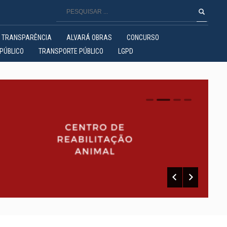
TRANSPARÊNCIA
ALVARÁ OBRAS
CONCURSO
PÚBLICO
TRANSPORTE PÚBLICO
LGPD
0
1
2
3