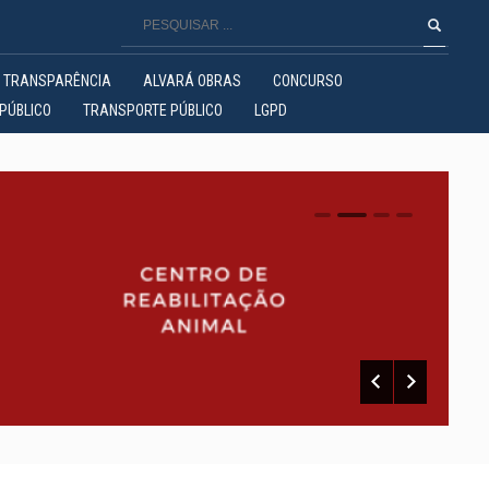
TRANSPARÊNCIA
ALVARÁ OBRAS
CONCURSO
PÚBLICO
TRANSPORTE PÚBLICO
LGPD
0
1
2
3