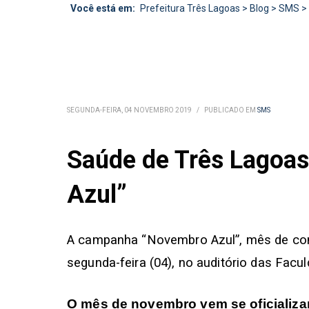
Você está em:
Prefeitura Três Lagoas
>
Blog
>
SMS
>
SEGUNDA-FEIRA, 04 NOVEMBRO 2019
/
PUBLICADO EM
SMS
Saúde de Três Lagoas
Azul”
A campanha “Novembro Azul”, mês de cons
segunda-feira (04), no auditório das Fac
O mês de novembro vem se oficializ