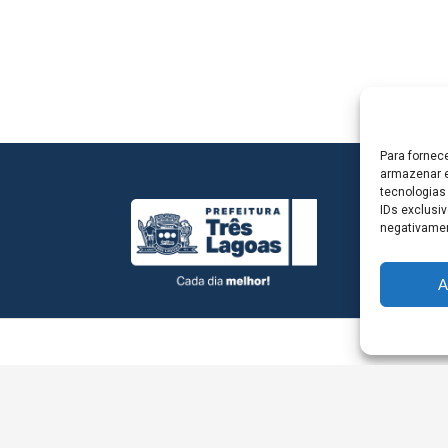
Para fornec
armazenar e
tecnologias
IDs exclusiv
negativamen
A
L - Avenida Antônio Trajano, nº 30 - centro - Três La