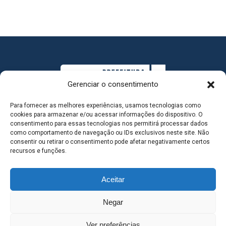
Gerenciar o consentimento
Para fornecer as melhores experiências, usamos tecnologias como
cookies para armazenar e/ou acessar informações do dispositivo. O
consentimento para essas tecnologias nos permitirá processar dados
como comportamento de navegação ou IDs exclusivos neste site. Não
consentir ou retirar o consentimento pode afetar negativamente certos
MAPA DO SITE
recursos e funções.
Aceitar
SEDE DO ADMINISTRATIVO MUNICIPAL - Avenida
Negar
Antônio Trajano, nº 30 - centro - Três Lagoas MS |
Ver preferências