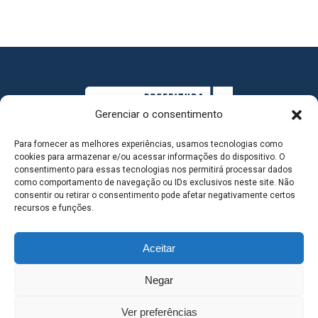
Gerenciar o consentimento
Para fornecer as melhores experiências, usamos tecnologias como
cookies para armazenar e/ou acessar informações do dispositivo. O
consentimento para essas tecnologias nos permitirá processar dados
como comportamento de navegação ou IDs exclusivos neste site. Não
consentir ou retirar o consentimento pode afetar negativamente certos
MAPA DO SITE
recursos e funções.
Aceitar
SEDE DO ADMINISTRATIVO MUNICIPAL - Avenida
Negar
Antônio Trajano, nº 30 - centro - Três Lagoas MS |
Ver preferências