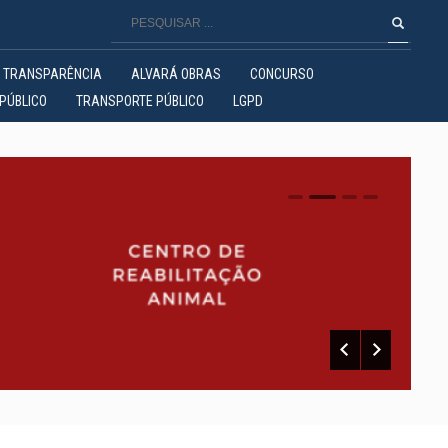
TRANSPARÊNCIA
ALVARÁ OBRAS
CONCURSO
PÚBLICO
TRANSPORTE PÚBLICO
LGPD
0
1
2
3