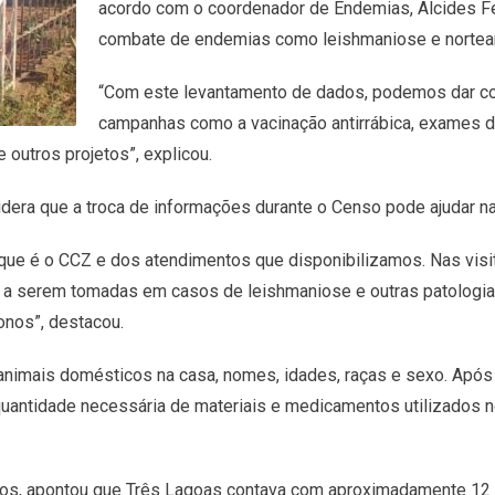
acordo com o coordenador de Endemias, Alcides Fer
combate de endemias como leishmaniose e nortear
“Com este levantamento de dados, podemos dar cont
campanhas como a vacinação antirrábica, exames d
outros projetos”, explicou.
sidera que a troca de informações durante o Censo pode ajudar 
ue é o CCZ e dos atendimentos que disponibilizamos. Nas visi
a serem tomadas em casos de leishmaniose e outras patologias.
onos”, destacou.
 animais domésticos na casa, nomes, idades, raças e sexo. Apó
 quantidade necessária de materiais e medicamentos utilizados 
nos, apontou que Três Lagoas contava com aproximadamente 12 mi