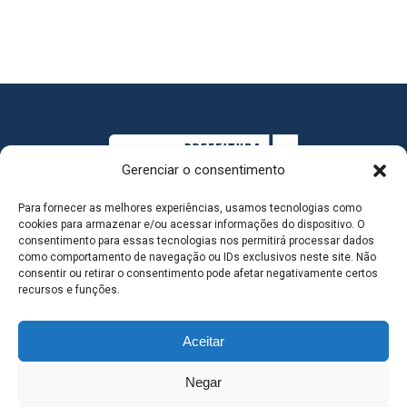
Gerenciar o consentimento
Para fornecer as melhores experiências, usamos tecnologias como
cookies para armazenar e/ou acessar informações do dispositivo. O
consentimento para essas tecnologias nos permitirá processar dados
como comportamento de navegação ou IDs exclusivos neste site. Não
consentir ou retirar o consentimento pode afetar negativamente certos
MAPA DO SITE
recursos e funções.
Aceitar
SEDE DO ADMINISTRATIVO MUNICIPAL - Avenida
Negar