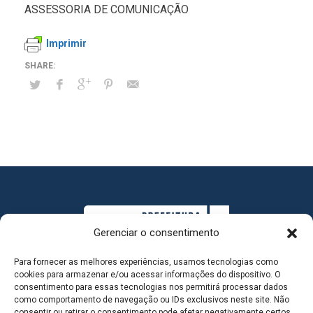
ASSESSORIA DE COMUNICAÇÃO
Imprimir
Gerenciar o consentimento
Para fornecer as melhores experiências, usamos tecnologias como
cookies para armazenar e/ou acessar informações do dispositivo. O
consentimento para essas tecnologias nos permitirá processar dados
como comportamento de navegação ou IDs exclusivos neste site. Não
consentir ou retirar o consentimento pode afetar negativamente certos